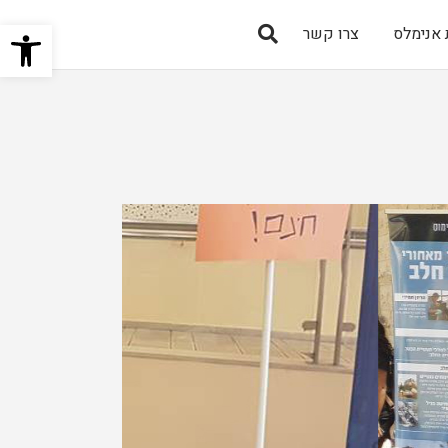
פתח 
אנימלס
צרו קשר