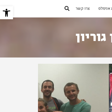
פתח 
אנימלס
צרו קשר
גוריון